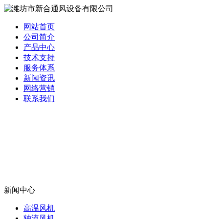
网站首页
公司简介
产品中心
技术支持
服务体系
新闻资讯
网络营销
联系我们
新闻中心
高温风机
轴流风机