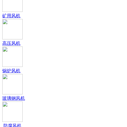
矿用风机
高压风机
锅炉风机
玻璃钢风机
防腐风机