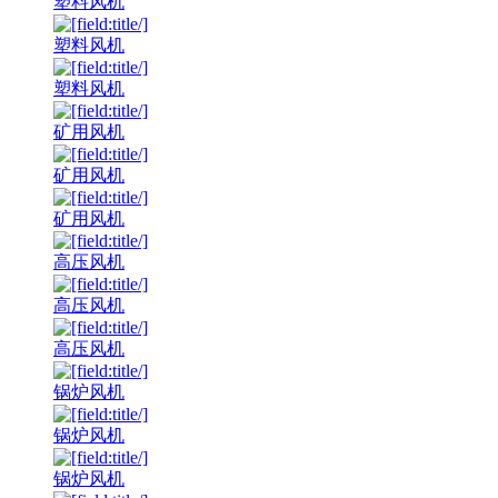
塑料风机
塑料风机
塑料风机
矿用风机
矿用风机
矿用风机
高压风机
高压风机
高压风机
锅炉风机
锅炉风机
锅炉风机