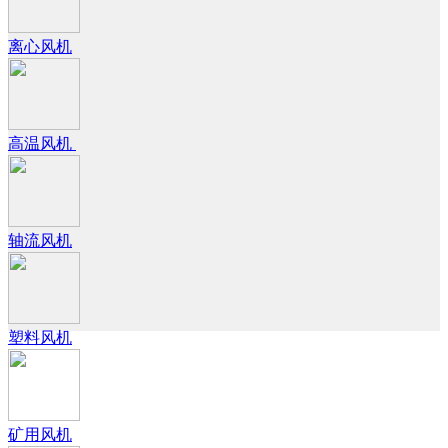
离心风机
高温风机
轴流风机
塑料风机
矿用风机