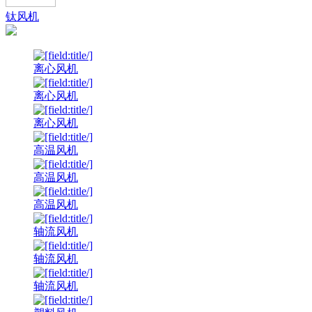
钛风机
离心风机
离心风机
离心风机
高温风机
高温风机
高温风机
轴流风机
轴流风机
轴流风机