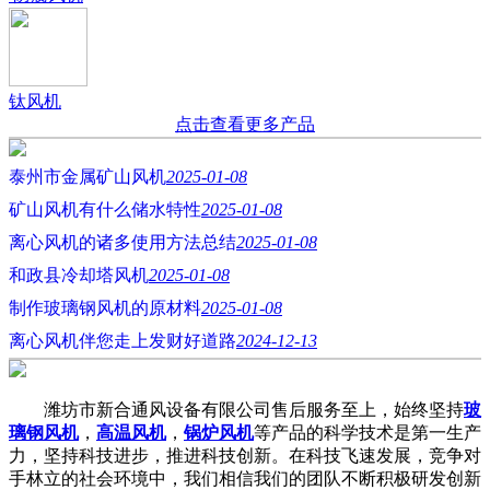
钛风机
点击查看更多产品
泰州市金属矿山风机
2025-01-08
矿山风机有什么储水特性
2025-01-08
离心风机的诸多使用方法总结
2025-01-08
和政县冷却塔风机
2025-01-08
制作玻璃钢风机的原材料
2025-01-08
离心风机伴您走上发财好道路
2024-12-13
潍坊市新合通风设备有限公司售后服务至上，始终坚持
玻
璃钢风机
，
高温风机
，
锅炉风机
等产品的科学技术是第一生产
力，坚持科技进步，推进科技创新。在科技飞速发展，竞争对
手林立的社会环境中，我们相信我们的团队不断积极研发创新