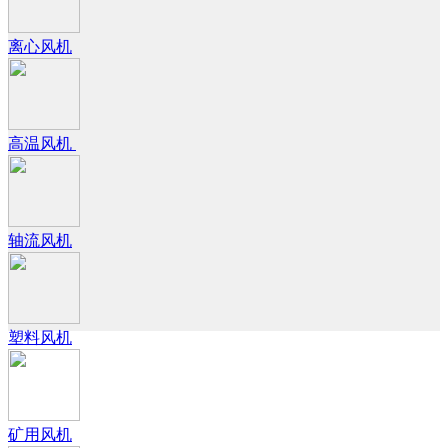
离心风机
高温风机
轴流风机
塑料风机
矿用风机