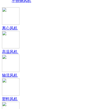
不锈钢风机
离心风机
高温风机
轴流风机
塑料风机