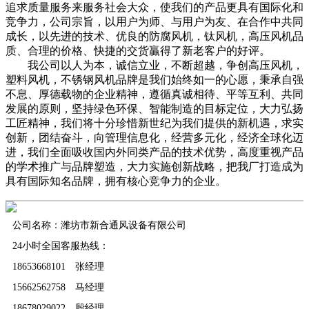
追求质量服务来服务社会大众，使我们的产品更具有国际化和
竞争力，公司宗旨，以用户为师、与用户为友、在合作中共同
成长，以先进的技术、优良的防腐风机，钛风机，高压风机品
质、合理的价格、快捷的交货贏得了新老客户的好评。
我公司以人为本，诚信立业，不断超越，争创高压风机，
塑料风机，不锈钢风机品牌是我们始终如一的心愿，秉承自强
不息、厚德载物的企业精神，遵循真诚相待、平等互利、共同
发展的原则，坚持绿色环保、智能制造的目标定位，大力弘扬
工匠精神，我们将十分珍惜新世纪为我们提供的新机遇，求实
创新，团结奋斗，向管理信息化，经营多元化，经济全球化迈
进，我们全面吸收国内外同类产品的技术优势，高度重视产品
的学术推广与品牌塑造，大力实施创新战略，把我厂打造成为
具有国际知名品牌，拥有核心竞争力的企业。
公司名称：潍坊市新合通风设备有限公司
24小时全国客服热线：
18653668101 张经理
15662562758 马经理
18678029022 殷经理