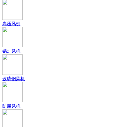
高压风机
锅炉风机
玻璃钢风机
防腐风机