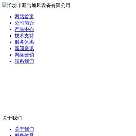
网站首页
公司简介
产品中心
技术支持
服务体系
新闻资讯
网络营销
联系我们
关于我们
关于我们
服务体系