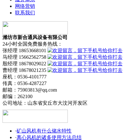
网络营销
联系我们
潍坊市新合通风设备有限公司
24小时全国免费服务热线：
张经理 18653668101
马经理 15662562758
殷经理 18678029022
曹经理 18678021235
座机：0536-4101777
传真：0536-4287227
邮箱：75903813@qq.com
邮编：262100
公司地址：山东省安丘市大汶河开发区
·
矿山风机有什么储水特性
·
离心风机的诸多使用方法总结