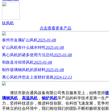
钛风机
点击查看更多产品
泰州市金属矿山风机
2025-01-08
矿山风机有什么储水特性
2025-01-08
离心风机的诸多使用方法总结
2025-01-08
和政县冷却塔风机
2025-01-08
制作玻璃钢风机的原材料
2025-01-08
离心风机伴您走上发财好道路
2024-12-13
潍坊市新合通风设备有限公司售后服务至上，始终坚持
玻
璃钢风机
，
高温风机
，
锅炉风机
等产品的科学技术是第一生产
力，坚持科技进步，推进科技创新。在科技飞速发展，竞争对
手林立的社会环境中，我们相信我们的团队不断积极研发创新