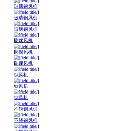
玻璃钢风机
玻璃钢风机
玻璃钢风机
防腐风机
防腐风机
防腐风机
钛风机
钛风机
钛风机
不锈钢风机
不锈钢风机