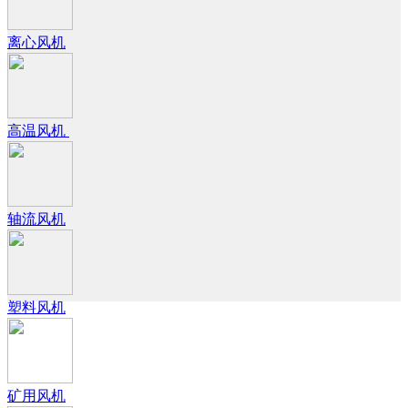
离心风机
高温风机
轴流风机
塑料风机
矿用风机