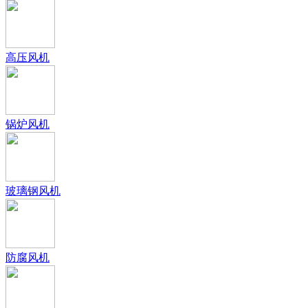
高压风机
锅炉风机
玻璃钢风机
防腐风机