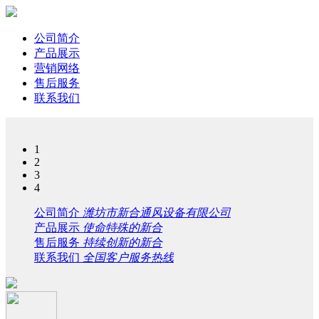
公司简介
产品展示
营销网络
售后服务
联系我们
1
2
3
4
公司简介
潍坊市新合通风设备有限公司
产品展示
使命特殊的新合
售后服务
持续创新的新合
联系我们
全国客户服务热线