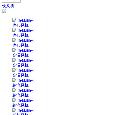
钛风机
离心风机
离心风机
离心风机
高温风机
高温风机
高温风机
轴流风机
轴流风机
轴流风机