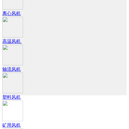
离心风机
高温风机
轴流风机
塑料风机
矿用风机